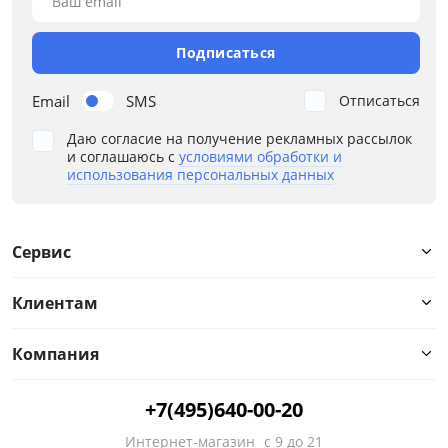
Ваш email
от
до
Подписаться
Email
SMS
Отписаться
Глубина, см
Даю согласие на получение рекламных рассылок
от
до
и соглашаюсь с
условиями обработки и
использования персональных данных
Высота, см
Сервис
от
до
Клиентам
Компания
Материал
+7(495)640-00-20
Тип
Интернет-магазин
с 9 до 21