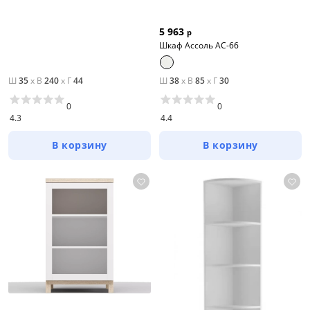
5 963
р
Шкаф Ассоль АС-66
Ш
35
x
В
240
x
Г
44
Ш
38
x
В
85
x
Г
30
0
0
4.3
4.4
В корзину
В корзину