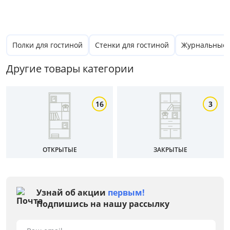
Полки для гостиной
Стенки для гостиной
Журнальные с
Цена
Другие товары категории
от
до
16
3
Цвет
ОТКРЫТЫЕ
ЗАКРЫТЫЕ
Белый
Серый
Узнай об акции
первым!
Размер
Подпишись на нашу рассылку
Ширина, см