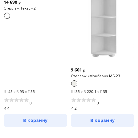
14 690
р
Стеллаж Техас - 2
9 601
р
Стеллаж «Монблан» МБ-23
Ш
45
x
В
93
x
Г
55
Ш
35
x
В
220.1
x
Г
35
0
0
4.4
4.2
В корзину
В корзину