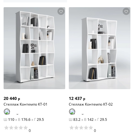
20 440
12 437
р
р
Стеллаж Контемпо КТ-01
Стеллаж Контемпо КТ-02
Ш
110
x
В
176.6
x
Г
29.5
Ш
83.2
x
В
142
x
Г
29.5
0
0