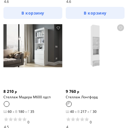
4.6
4.6
В корзину
В корзину
8 210
9 760
р
р
Стеллаж Мадера М600 лдсп
Стеллаж Лонгфорд
Ш
60
x
В
180
x
Г
35
Ш
40
x
В
217
x
Г
30
0
0
4.5
4