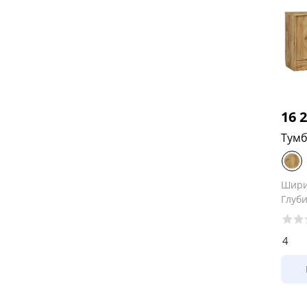
16 
Тумб
Шир
Глуб
4