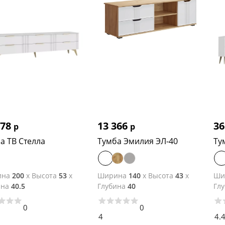
578
13 366
36
р
р
а ТВ Стелла
Тумба Эмилия ЭЛ-40
Ту
ина
200
x
Высота
53
x
Ширина
140
x
Высота
43
x
Ши
ина
40.5
Глубина
40
Гл
0
0
4
4.