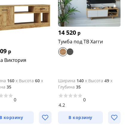
14 520
р
Тумба под ТВ Хагги
209
р
а Виктория
ина
160
x
Высота
60
x
Ширина
140
x
Высота
49
x
ина
35
Глубина
35
0
0
4.2
В корзину
В корзину