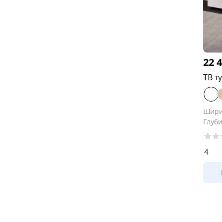
22 
ТВ т
Шир
Глуб
4