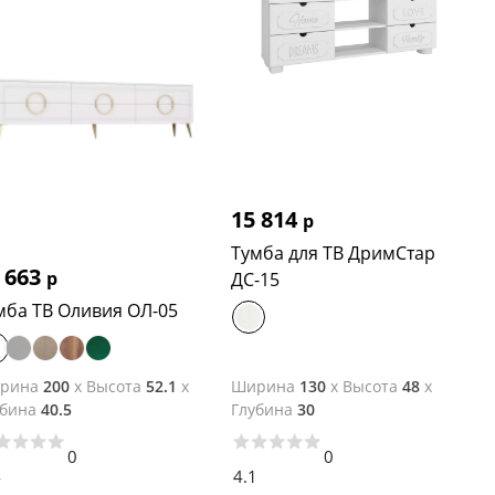
15 814
р
Тумба для ТВ ДримСтар
 663
р
ДС-15
мба ТВ Оливия ОЛ-05
рина
200
x
Высота
52.1
x
Ширина
130
x
Высота
48
x
убина
40.5
Глубина
30
0
0
4
4.1