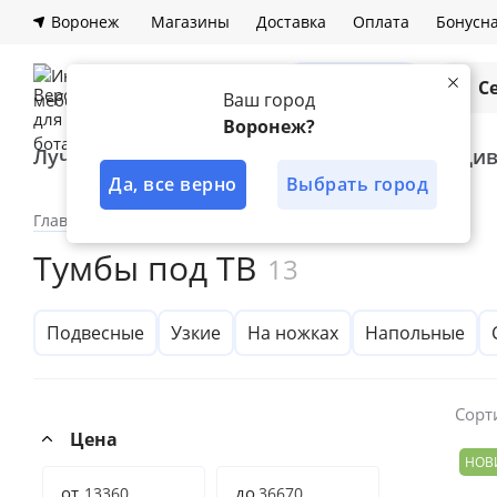
Воронеж
Магазины
Доставка
Оплата
Бонусн
Каталог
С
Ваш город
Воронеж?
Лучшее решение
Шкафы
Ди
Да, все верно
Выбрать город
Главная
Каталог
Гостиная
ТВ-тумбы
Тумбы под ТВ
13
Подвесные
Узкие
На ножках
Напольные
Сорт
Цена
НОВ
от
до