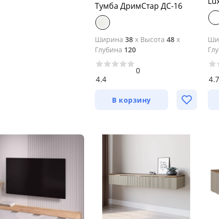
Lu
Тумба ДримСтар ДС-16
Ширина
38
x
Высота
48
x
Ши
Глубина
120
Гл
0
4.4
4.
В корзину