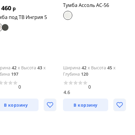
Тумба Ассоль АС-56
 460
р
мба под ТВ Ингрия 5
рина
42
x
Высота
43
x
Ширина
42
x
Высота
45
x
убина
197
Глубина
120
0
0
3
4.6
В корзину
В корзину