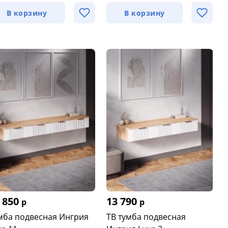
В корзину
В корзину
 850
13 790
р
р
мба подвесная Ингрия
ТВ тумба подвесная