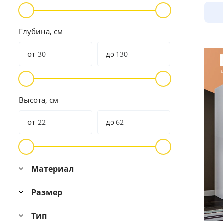
Глубина, см
от
до
Высота, см
от
до
Материал
Размер
Тип