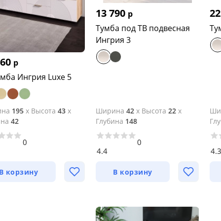
13 790
22
р
Тумба под ТВ подвесная
Ту
Ингрия 3
460
р
умба Ингрия Luxe 5
ина
195
x
Высота
43
x
Ширина
42
x
Высота
22
x
Ши
ина
42
Глубина
148
Гл
0
0
4.4
4.
В корзину
В корзину