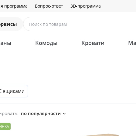
ая программа
Вопрос-ответ
3D-программа
ервисы
Поиск по товарам
ваны
Комоды
Кровати
Ма
С ящиками
ировать:
по популярности
ИНКА