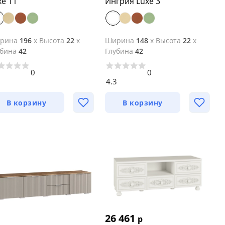
xe 11
Ингрия Luxe 3
рина
196
x
Высота
22
x
Ширина
148
x
Высота
22
x
убина
42
Глубина
42
0
0
7
4.3
В корзину
В корзину
26 461
р