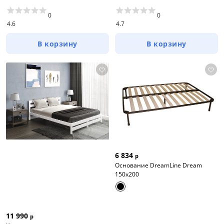
0
0
4.6
4.7
В корзину
В корзину
6 834
р
Основание DreamLine Dream
150x200
11 990
р