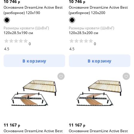
10 746
10 746
р
р
Основание DreamLine Active Best
Основание DreamLine Active Best
(разборное) 120x190
(разборное) 120x200
Размеры кровати (ШхВхГ)
Размеры кровати (ШхВхГ)
120х28.5х190 см
120х28.5х200 см
0
0
4.5
4.5
В корзину
В корзину
11 167
11 167
р
р
Основание DreamLine Active Best
Основание DreamLine Active Best