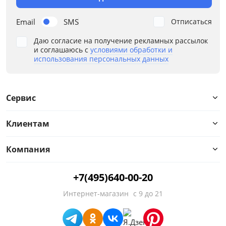
Высота, см
Email
SMS
Отписаться
Даю согласие на получение рекламных рассылок
от
до
и соглашаюсь с
условиями обработки и
использования персональных данных
Материал
Сервис
Тип
Клиентам
Особенности
Компания
Размер спального места, см
+7(495)640-00-20
Стиль
Интернет-магазин
с 9 до 21
Материал изголовья