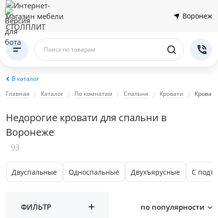
Воронеж
Поиск по товарам
В каталог
Главная
Каталог
По комнатам
Спальня
Кровати
Кровати
Недорогие кровати для спальни в
Воронеже
93
Двуспальные
Односпальные
Двухъярусные
С подъ
ФИЛЬТР
по популярности