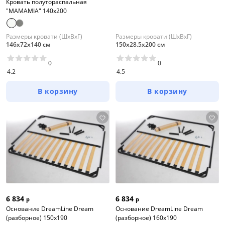
Кровать полутораспальная
"MAMAMIA" 140х200
Размеры кровати (ШхВхГ)
Размеры кровати (ШхВхГ)
146х72х140 см
150х28.5х200 см
0
0
4.2
4.5
В корзину
В корзину
6 834
6 834
р
р
Основание DreamLine Dream
Основание DreamLine Dream
(разборное) 150x190
(разборное) 160x190