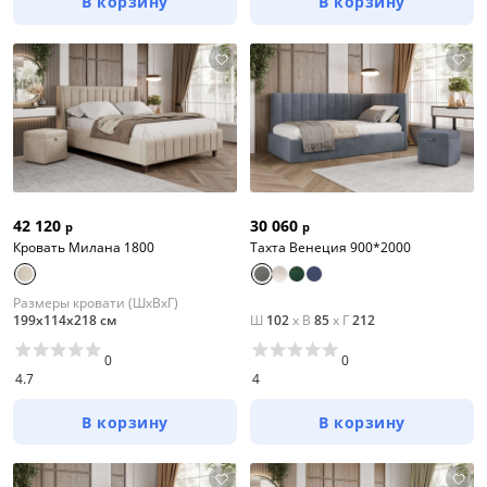
В корзину
В корзину
42 120
30 060
р
р
Кровать Милана 1800
Тахта Венеция 900*2000
Размеры кровати (ШхВхГ)
199х114х218 см
Ш
102
x
В
85
x
Г
212
0
0
4.7
4
В корзину
В корзину