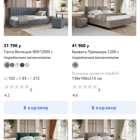
41 900
31 790
р
р
Кровать Премьера 1200 с
Тахта Венеция 900*2000 с
подъёмным механизмом
подъёмным механизмом
Размеры кровати (ШхВхГ)
Ш
102
x
В
85
x
Г
212
138х106х213 см
0
0
4.2
4.6
В корзину
В корзину