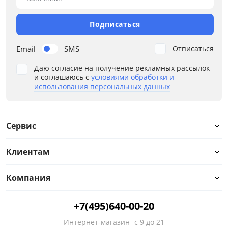
от
до
Подписаться
Высота, см
Email
SMS
Отписаться
Даю согласие на получение рекламных рассылок
от
до
и соглашаюсь с
условиями обработки и
использования персональных данных
Материал
Сервис
Тип
Клиентам
Особенности
Компания
Размер спального места, см
+7(495)640-00-20
Стиль
Интернет-магазин
с 9 до 21