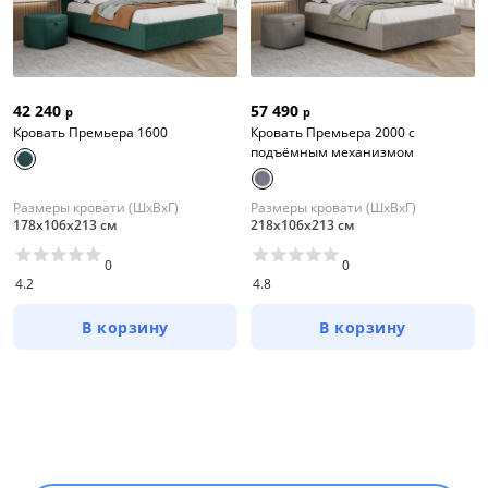
42 240
57 490
р
р
Кровать Премьера 1600
Кровать Премьера 2000 с
подъёмным механизмом
Размеры кровати (ШхВхГ)
Размеры кровати (ШхВхГ)
178х106х213 см
218х106х213 см
Цена
0
0
4.2
4.8
от
до
В корзину
В корзину
Цвет
Бежевый
Зеленый