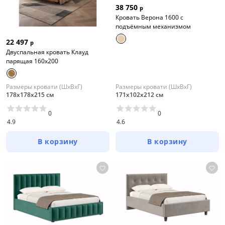
38 750
р
Кровать Верона 1600 с
подъёмным механизмом
22 497
р
Двуспальная кровать Клауд
парящая 160х200
Размеры кровати (ШхВхГ)
Размеры кровати (ШхВхГ)
178х178х215 см
171х102х212 см
0
0
4.9
4.6
В корзину
В корзину