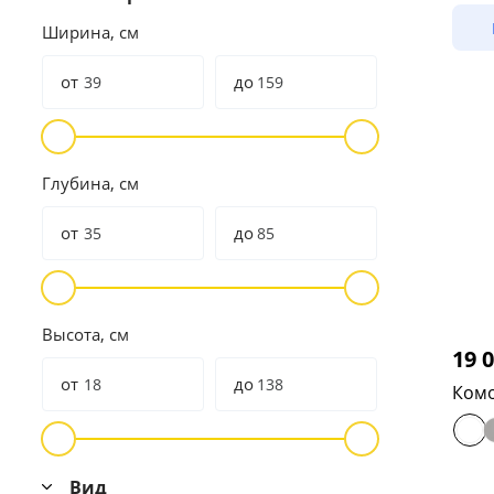
Ширина, см
от
до
Глубина, см
от
до
Высота, см
19 
от
до
Комо
Вид