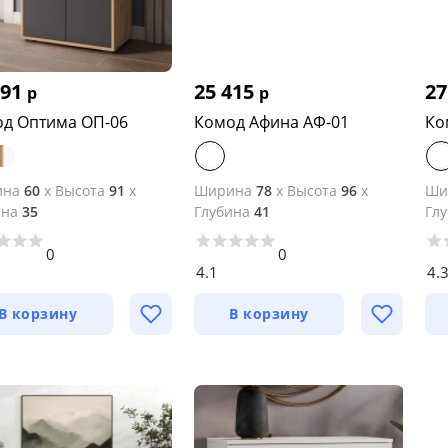
991
25 415
27
р
р
д Оптима ОП-06
Комод Афина АФ-01
Ко
ина
60
x
Высота
91
x
Ширина
78
x
Высота
96
x
Ши
ина
35
Глубина
41
Гл
0
0
4.1
4.
В корзину
В корзину