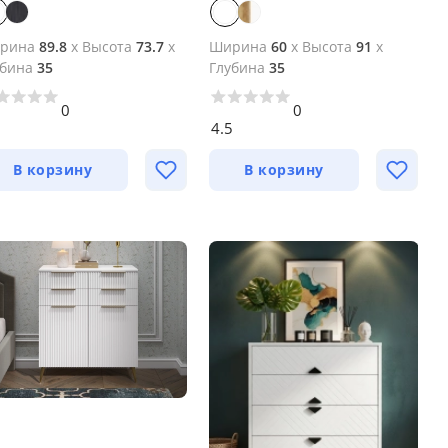
рина
89.8
x
Высота
73.7
x
Ширина
60
x
Высота
91
x
убина
35
Глубина
35
0
0
1
4.5
В корзину
В корзину