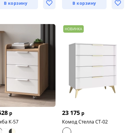
В корзину
В корзину
НОВИНКА
528
23 175
р
р
мба К-57
Комод Стелла СТ-02