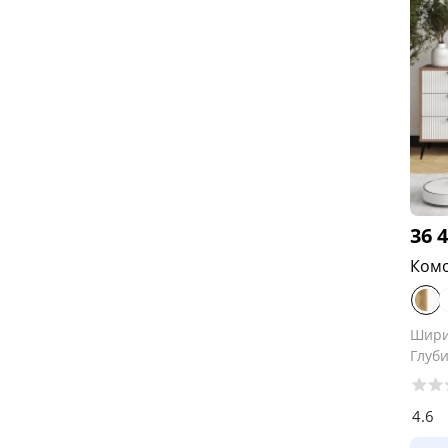
36 
Комо
Шир
Глуб
4.6