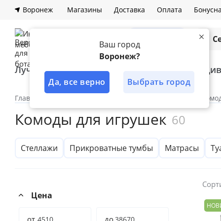
Воронеж
Магазины
Доставка
Оплата
Бонусн
Каталог
С
Ваш город
Воронеж?
Лучшее решение
Шкафы
Ди
Да, все верно
Выбрать город
Главная
Каталог
По комнатам
Спальня
Комо
Комоды для игрушек
60
Стеллажи
Прикроватные тумбы
Матрасы
Ту
Сорт
Цена
НОВ
от
до