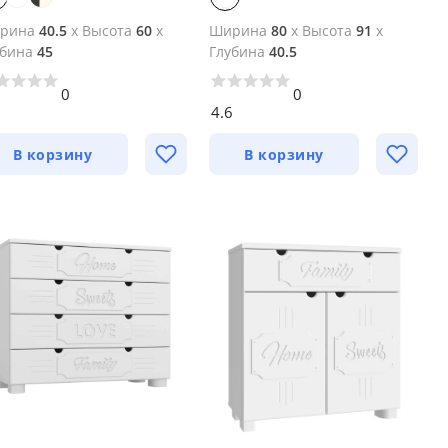
рина
40.5
x
Высота
60
x
Ширина
80
x
Высота
91
x
убина
45
Глубина
40.5
0
0
7
4.6
В корзину
В корзину