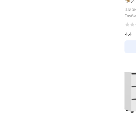
Шир
Глуб
4.4