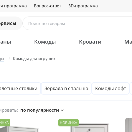
ая программа
Вопрос-ответ
3D-программа
ервисы
Поиск по товарам
ваны
Комоды
Кровати
Ма
ды
Комоды для игрушек
алетные столики
Зеркала в спальню
Комоды лофт
ировать:
по популярности
ИНКА
НОВИНКА