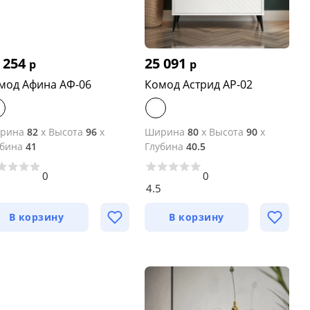
 254
25 091
р
р
мод Афина АФ-06
Комод Астрид АР-02
рина
82
x
Высота
96
x
Ширина
80
x
Высота
90
x
убина
41
Глубина
40.5
0
0
3
4.5
В корзину
В корзину