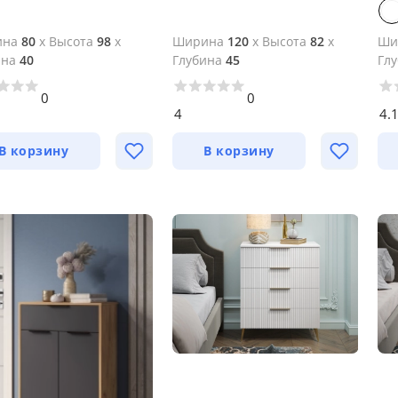
ина
80
x
Высота
98
x
Ширина
120
x
Высота
82
x
Ши
ина
40
Глубина
45
Гл
0
0
4
4.
В корзину
В корзину