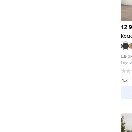
12 
Комо
Шир
Глуб
4.2