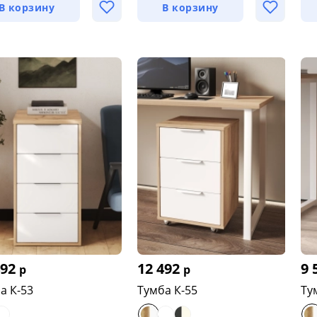
В корзину
В корзину
492
12 492
9 
р
р
а К-53
Тумба К-55
Ту