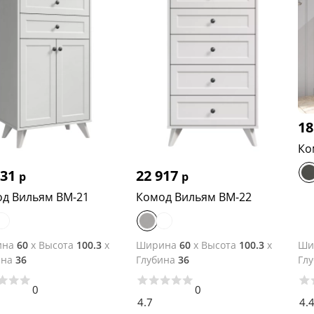
18
Ко
231
22 917
р
р
д Вильям ВМ-21
Комод Вильям ВМ-22
ина
60
x
Высота
100.3
x
Ширина
60
x
Высота
100.3
x
Ши
ина
36
Глубина
36
Гл
0
0
4.7
4.