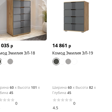
 035
14 861
р
р
мод Эмилия ЭЛ-18
Комод Эмилия ЭЛ-19
рина
60
x
Высота
101
x
Ширина
60
x
Высота
82
x
убина
45
Глубина
45
0
0
4
4.5