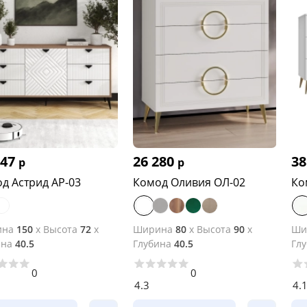
447
26 280
38
р
р
д Астрид АР-03
Комод Оливия ОЛ-02
Ко
ина
150
x
Высота
72
x
Ширина
80
x
Высота
90
x
Ши
ина
40.5
Глубина
40.5
Гл
0
0
4.3
4.