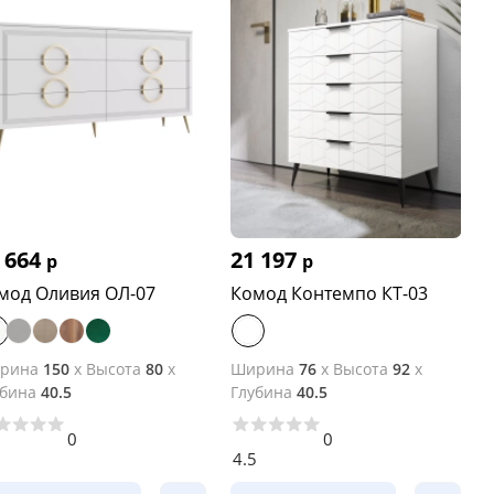
 664
21 197
р
р
мод Оливия ОЛ-07
Комод Контемпо КТ-03
рина
150
x
Высота
80
x
Ширина
76
x
Высота
92
x
убина
40.5
Глубина
40.5
0
0
1
4.5