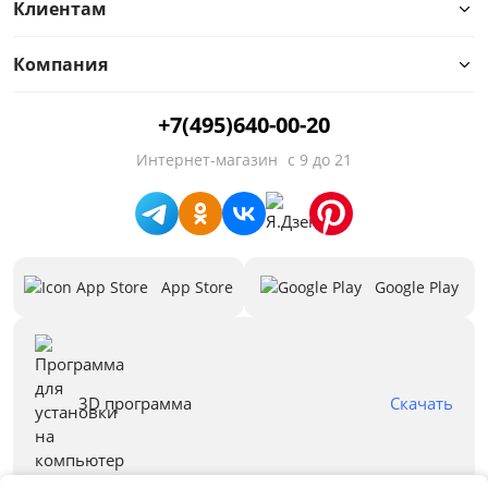
Клиентам
Компания
Цвет
+7(495)640-00-20
Белый
Интернет-магазин
с 9 до 21
Бежевый
Черный
Зеленый
App Store
Google Play
Голубой
Красный
Синий
3D программа
Скачать
Серый
Все варианты