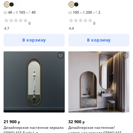
Ш
48
x
В
165
x
Г
40
Ш
100
x
В
200
x
Г
2
0
0
4.7
4.4
В корзину
В корзину
21 900
32 900
р
р
Дизайнерское настенное зеркало
Дизайнерское настенное/
GENGLASS Evelix L в
напольное зеркало GENGLASS