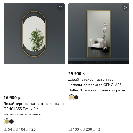
29 900
р
Дизайнерское настенное
напольное зеркало GENGLASS
Halfeo XL в металлической раме
16 900
р
Дизайнерское настенное зеркало
GENGLASS Evelix S в
металлической раме
Ш
54
x
В
104
x
Г
20
Ш
100
x
В
200
x
Г
2