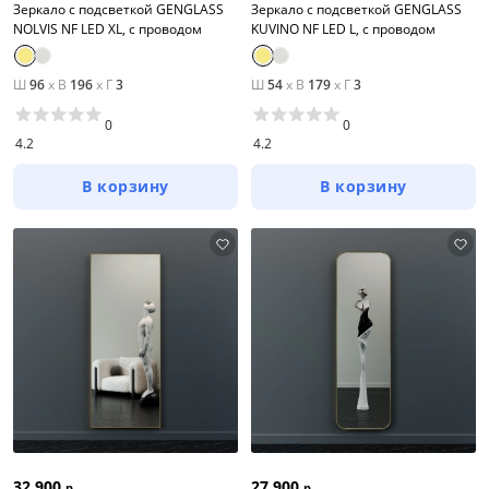
Зеркало с подсветкой GENGLASS
Зеркало с подсветкой GENGLASS
NOLVIS NF LED XL, с проводом
KUVINO NF LED L, с проводом
Ш
96
x
В
196
x
Г
3
Ш
54
x
В
179
x
Г
3
0
0
4.2
4.2
В корзину
В корзину
32 900
27 900
р
р