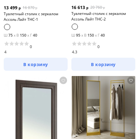
16 613
20 760
13 499
16 870
р
р
р
р
Туалетный столик с зеркалом
Туалетный столик с зеркалом
Ассоль Лайт ТНC-2
Ассоль Лайт ТНC-1
Ш
75
x
В
150
x
Г
40
Ш
95
x
В
150
x
Г
40
0
0
4
4.3
В корзину
В корзину