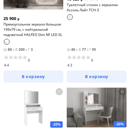
Туалетный столик с зеркалом
Ассоль Лайт ТСН-3
25 900
р
Прямоугольное зеркало большое
199х79 см, с нейтральной
подсветкой HALFEO Slim NF LED XL
Ш
80
x
В
200
x
Г
3
Ш
40
x
В
77
x
Г
95
0
0
4.4
4.3
В корзину
В корзину
-20%
-20%