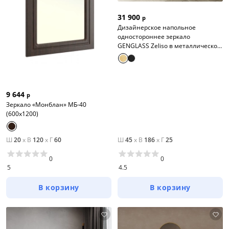
31 900
р
Дизайнерское напольное
одностороннее зеркало
GENGLASS Zeliso в металлической
раме
9 644
р
Зеркало «Монблан» МБ-40
(600х1200)
Ш
20
x
В
120
x
Г
60
Ш
45
x
В
186
x
Г
25
0
0
5
4.5
В корзину
В корзину