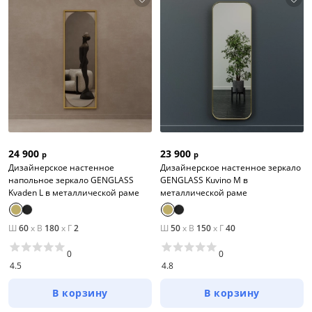
24 900
23 900
р
р
Дизайнерское настенное
Дизайнерское настенное зеркало
напольное зеркало GENGLASS
GENGLASS Kuvino M в
Kvaden L в металлической раме
металлической раме
Ш
60
x
В
180
x
Г
2
Ш
50
x
В
150
x
Г
40
0
0
4.5
4.8
В корзину
В корзину