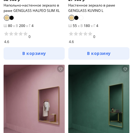
Напольно-настенное зеркало в
Настенное зеркало в раме
раме GENGLASS HALFEO SLIM XL
GENGLASS KUVINO L
Ш
80
x
В
200
x
Г
4
Ш
55
x
В
180
x
Г
4
0
0
4.6
4.6
В корзину
В корзину