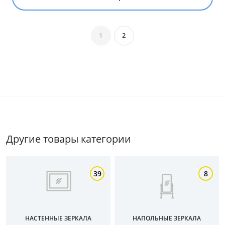
1
2
Цена
Другие товары категории
от
до
39
8
Цвет
Белый
НАСТЕННЫЕ ЗЕРКАЛА
НАПОЛЬНЫЕ ЗЕРКАЛА
Бежевый