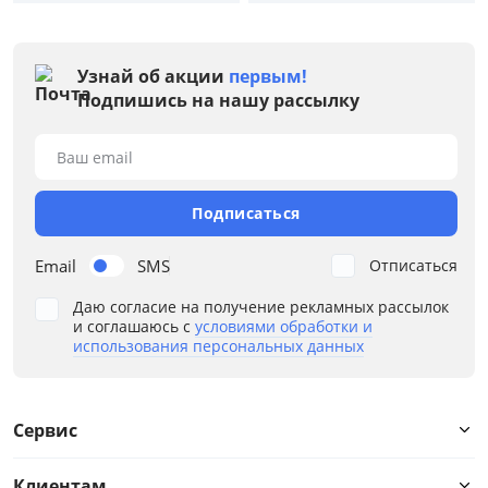
Черный
Серый
Узнай об акции
первым!
Подпишись на нашу рассылку
Коричневый
Желтый
Ваш email
Размер
Подписаться
Ширина, см
Email
SMS
Отписаться
от
до
Даю согласие на получение рекламных рассылок
и соглашаюсь с
условиями обработки и
использования персональных данных
Глубина, см
Сервис
от
до
Клиентам