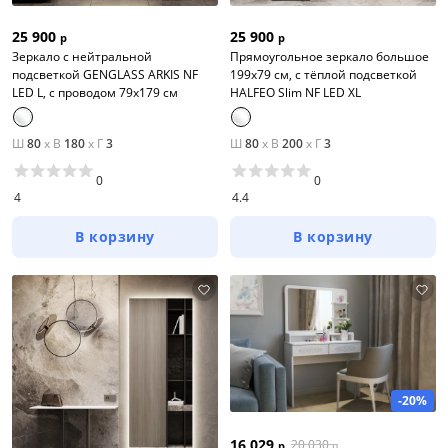
25 900
25 900
р
р
Зеркало с нейтральной
Прямоугольное зеркало большое
подсветкой GENGLASS ARKIS NF
199х79 см, с тёплой подсветкой
LED L, с проводом 79х179 см
HALFEO Slim NF LED XL
Ш
80
x
В
180
x
Г
3
Ш
80
x
В
200
x
Г
3
0
0
4
4.4
В корзину
В корзину
-20%
16 029
20 030
р
р