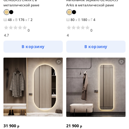
металлической раме
Arkis в металлической раме
Ш
48
x
В
176
x
Г
2
Ш
80
x
В
180
x
Г
4
0
0
4.7
4
В корзину
В корзину
31 900
21 900
р
р