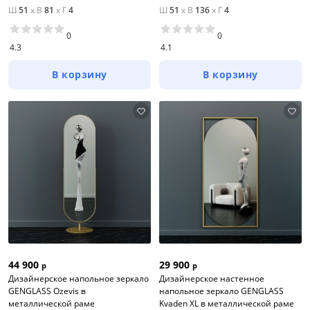
Ш
51
x
В
81
x
Г
4
Ш
51
x
В
136
x
Г
4
0
0
4.3
4.1
В корзину
В корзину
44 900
29 900
р
р
Дизайнерское напольное зеркало
Дизайнерское настенное
GENGLASS Ozevis в
напольное зеркало GENGLASS
металлической раме
Kvaden XL в металлической раме