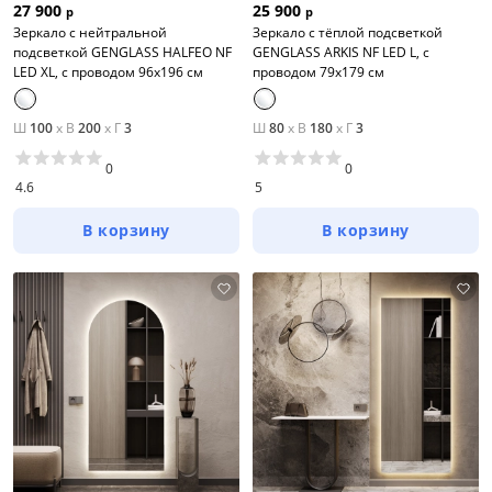
27 900
25 900
р
р
Зеркало с нейтральной
Зеркало с тёплой подсветкой
подсветкой GENGLASS HALFEO NF
GENGLASS ARKIS NF LED L, с
LED XL, с проводом 96х196 см
проводом 79х179 см
Ш
100
x
В
200
x
Г
3
Ш
80
x
В
180
x
Г
3
0
0
4.6
5
В корзину
В корзину