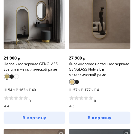
21 900
27 900
р
р
Напольное зеркало GENGLASS
Дизайнерское настенное зеркало
Evelum в металлической раме
GENGLASS Nolvis L в
металлической раме
Ш
54
x
В
163
x
Г
40
Ш
57
x
В
177
x
Г
4
0
0
4.4
4.5
В корзину
В корзину