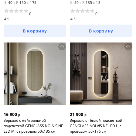
Ш
40
x
В
150
x
Г
75
Ш
50
x
В
135
x
Г
3
0
0
4.9
4.5
В корзину
В корзину
16 900
21 900
р
р
Зеркало с нейтральной
Зеркало с тёплой подсветкой
подсветкой GENGLASS NOLVIS NF
GENGLASS NOLVIS NF LED L, с
LED M, с проводом 50х135 см
проводом 56х176 см