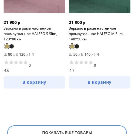
21 900
21 900
р
р
Зеркало в раме настенное
Зеркало в раме настенное
прямоугольное HALFEO S Slim,
прямоугольное HALFEO M Slim,
120*80 см
140*50 см
Ш
80
x
В
120
x
Г
4
Ш
50
x
В
140
x
Г
4
0
0
4.6
4.7
В корзину
В корзину
ПОКАЗАТЬ ЕЩЕ ТОВАРЫ