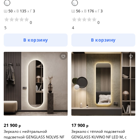
Ш
50
x
В
135
x
Г
3
Ш
56
x
В
176
x
Г
3
0
0
5
4
В корзину
В корзину
21 900
17 900
р
р
Зеркало с нейтральной
Зеркало с тёплой подсветкой
подсветкой GENGLASS NOLVIS NF
GENGLASS KUVINO NF LED M, с