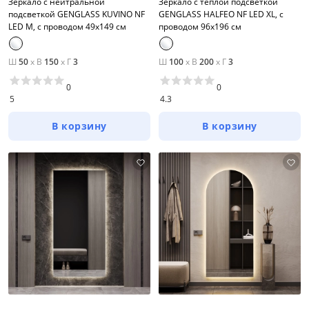
Зеркало с нейтральной
Зеркало с тёплой подсветкой
подсветкой GENGLASS KUVINO NF
GENGLASS HALFEO NF LED XL, с
LED M, с проводом 49х149 см
проводом 96х196 см
Ш
50
x
В
150
x
Г
3
Ш
100
x
В
200
x
Г
3
0
0
5
4.3
В корзину
В корзину