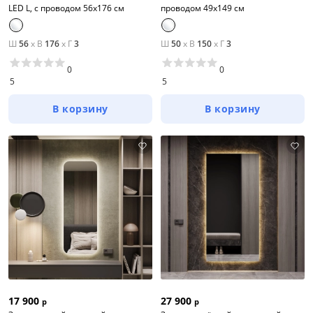
LED L, с проводом 56х176 см
проводом 49х149 см
Ш
56
x
В
176
x
Г
3
Ш
50
x
В
150
x
Г
3
0
0
5
5
В корзину
В корзину
17 900
27 900
р
р